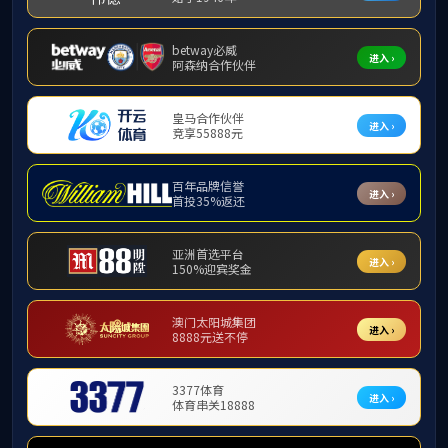
师德师风建设
党群工作
太阳集团tyc138
党建园地
太阳集团tyc138
师德师风建设
师德师风学习安排 第8
师德师风学习安排 第7
工会工作
教育部等六部门关于
党务信息公开
师德师风学习安排 第6