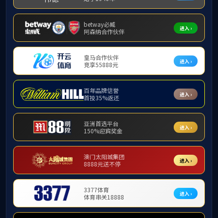
教学与科研
​太阳集团tyc138研究生2025-2026学年春季学期课程表