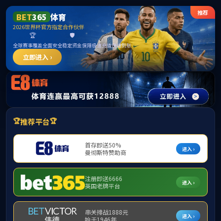
中国·太阳集团tyc138(品牌公
司)·Official website
网站首页
公司概况
党群工作
团队队